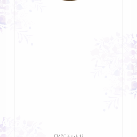
EMBCモルト1ℓ