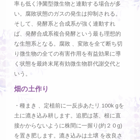
率も低く浄菌型微生物と連動する場合が多
い。腐敗状態のガスの発生は抑制される。
そして、発酵系と合成系が強く連動すれ
ば、発酵合成系複合発酵という最も理想的
な生態系となる。腐敗 、変敗を全て断ち切
り微生物の全ての有害作用を有益効果に導
く状態を最終末尾有効微生物群代謝交代と
いう。
畑の土作り
・種まき 、定植前に一反歩あたリ 100k gを
土に漉き込み耕します。追肥は茎、根に直
接かからないように株間に一握り(約２０g)
を置き肥します。漉き込みは土壌 を改良さ