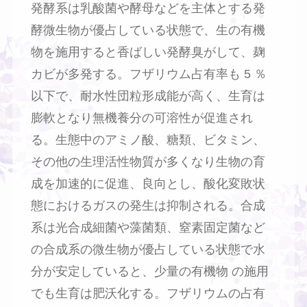
発酵系は乳酸菌や酵母などを主体とする発
酵微生物が優占している状態で、生の有機
物を施用すると香ばしい発酵臭がして、麹
カビが多発する。フザリウム占有率も 5 ％
以下で、耐水性団粒形成能が高く、生育は
膨軟となり無機養分の可溶性が促進され
る。生態中のアミノ酸、糖類、ビタミン、
その他の生理活性物質が多くなり生物の育
成を加速的に促進、良向とし、酸化変敗状
態におけるガスの発生は抑制される。合成
系は光合成細菌や藻菌類、窒素固定菌など
の合成系の微生物が優占している状態で水
分が安定していると、少量の有機物 の施用
でも生育は肥沃化する。フザリウムの占有