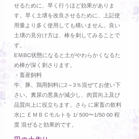
せるために、早く行うほど効果がありま
す。早く土壌を改良させるために、上記使
用量より多く使用しても構いません。良い
土壌の見分け方は、棒を刺してみることで
す。
EＭBC状態になると土がやわらかくなるた
め棒が深く刺さります。
・畜産飼料
牛、豚、鶏用飼料に2～3％混ぜてお使い下
さい。糞尿の悪臭が減少し、肉質向上及び
品質向上に役立ちます。さら に家畜の飲料
水に ＥＭＢＣモルトを 1/ 500〜1/50 00 程
度 混ぜると効果的です。