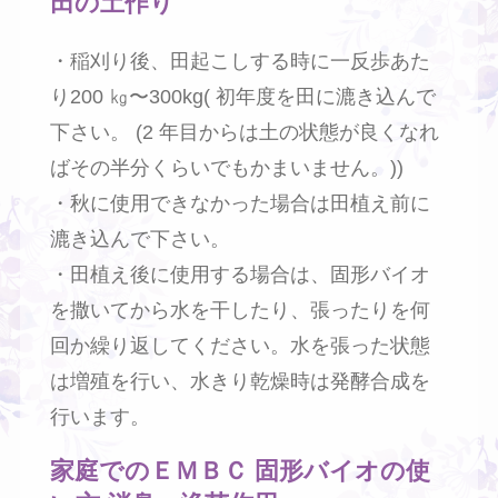
田の土作り
・稲刈り後、田起こしする時に一反歩あた
り200 ㎏〜300kg( 初年度を田に漉き込んで
下さい。 (2 年目からは土の状態が良くなれ
ばその半分くらいでもかまいません。))
・秋に使用できなかった場合は田植え前に
漉き込んで下さい。
・田植え後に使用する場合は、固形バイオ
を撒いてから水を干したり、張ったりを何
回か繰り返してください。水を張った状態
は増殖を行い、水きり乾燥時は発酵合成を
行います。
家庭でのＥＭＢＣ 固形バイオの使